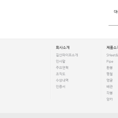
대
회사소개
제품소
길산파이프소개
SHeet&
인사말
Pipe
주요연혁
환봉
조직도
평철
수상내역
앵글
인증서
배관
각봉
앙카