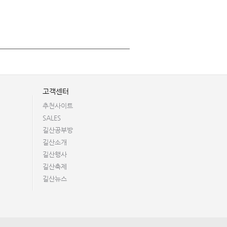
고객센터
추천사이트
SALES
길산공부방
길산소개
길산행사
길산축제
길산뉴스