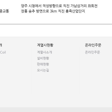
양주 시청에서 적성방향으로 직진 가남삼거리 좌회전
중교통
장흥 송추 방면으로 3km 직진 홍죽산업단지
개
계열사현황
온라인주문
Coil
계열사소개
온라인주문
설비현황
판매현황
오시는길