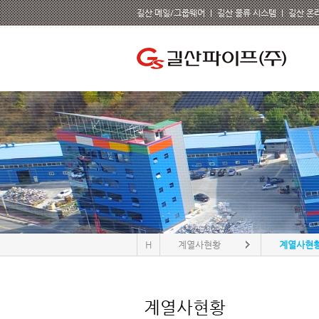
길산 메일/그룹웨어
ㅣ
길산 물류 시스템
ㅣ
길산 온
H
계열사현황
계열사현
계열사현황