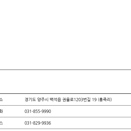
소
경기도 양주시 백석읍 권율로1203번길 19 (홍죽리)
화
031-855-9990
스
031-829-9936